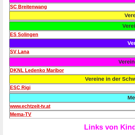
SC Breitenwang
Verei
Verein
ES Solingen
Ver
SV Lana
Verein
DKNL Ledenko Maribor
Vereine in der Sch
ESC Rigi
Me
www.echtzeit-tv.at
Mema-TV
Links von Kin