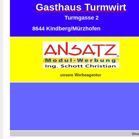
Gasthaus Turmwirt
Turmgasse 2
8644 Kindberg/Mürzhofen
unsere Werbeagentur
Uns