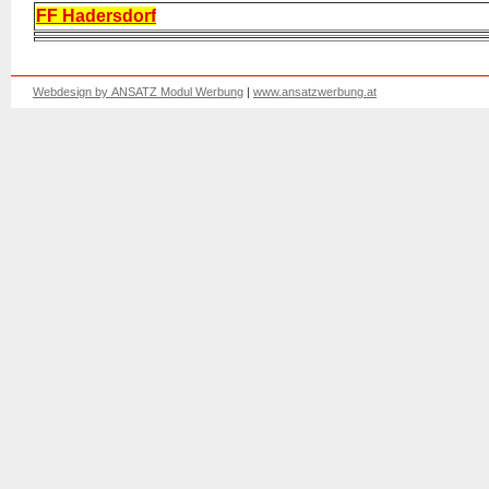
FF Hadersdorf
Webdesign by ANSATZ Modul Werbung
|
www.ansatzwerbung.at