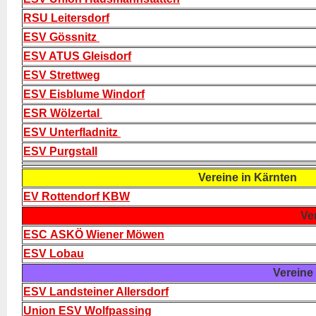
RSU Leitersdorf
ESV Gössnitz
ESV ATUS Gleisdorf
ESV Strettweg
ESV Eisblume Windorf
ESR Wölzertal
ESV Unterfladnitz
ESV Purgstall
Vereine in Kärnten
EV Rottendorf KBW
Ver
ESC ASKÖ Wiener Möwen
ESV Lobau
Vereine i
ESV Landsteiner Allersdorf
Union ESV Wolfpassing