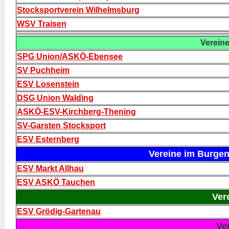
Stocksportverein Wilhelmsburg
WSV Traisen
Vereine 
SPG Union/ASKÖ-Ebensee
SV Puchheim
ESV Losenstein
DSG Union Walding
ASKÖ-ESV-Kirchberg-Thening
SV-Garsten Stocksport
ESV Esternberg
Vereine im Burge
ESV Markt Allhau
ESV ASKÖ Tauchen
Ver
ESV Grödig-Gartenau
Vere