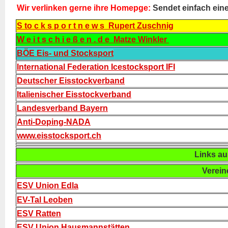
Wir verlinken gerne ihre Homepge:
Sendet einfach eine
S to c k s p o r t n e w s
Rupert Zuschnig
W e i t s c h i e ß e n . d e
Matze Winkler
BÖE Eis- und Stocksport
International Federation Icestocksport IFI
Deutscher Eisstockverband
Italienischer Eisstockverband
Landesverband Bayern
Anti-Doping-NADA
www.eisstocksport.ch
Links aus
Vereine 
ESV Union Edla
EV-Tal Leoben
ESV Ratten
ESV Union Hausmannstätten